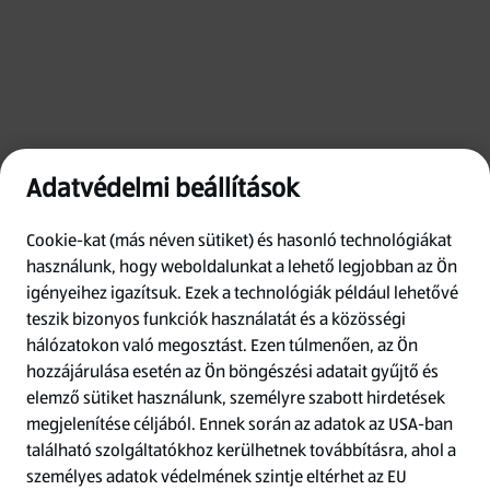
Adatvédelmi beállítások
Cookie-kat (más néven sütiket) és hasonló technológiákat
használunk, hogy weboldalunkat a lehető legjobban az Ön
igényeihez igazítsuk.
Ezek a technológiák például lehetővé
teszik bizonyos funkciók használatát és a közösségi
hálózatokon való megosztást. Ezen túlmenően, az Ön
hozzájárulása esetén az Ön böngészési adatait gyűjtő és
Oops!
elemző sütiket használunk, személyre szabott hirdetések
megjelenítése céljából. Ennek során az adatok az USA-ban
található szolgáltatókhoz kerülhetnek továbbításra, ahol a
Something went wrong. Please try refreshing
személyes adatok védelmének szintje eltérhet az EU
the app